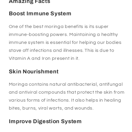
Amazing Facts
u
u
l
l
Boost Immune System
e
e
(
(
One of the best moringa benefits is its super
9
9
immune-boosting powers. Maintaining a healthy
0
0
immune system is essential for helping our bodies
c
c
a
a
stave off infections and illnesses. This is due to
p
p
Vitamin A and Iron present in it.
s
s
u
u
Skin Nourishment
l
l
e
e
Moringa contains natural antibacterial, antifungal
s
s
and antiviral compounds that protect the skin from
)
)
various forms of infections. It also helps in healing
bites, burns, viral warts, and wounds.
Improve Digestion
System