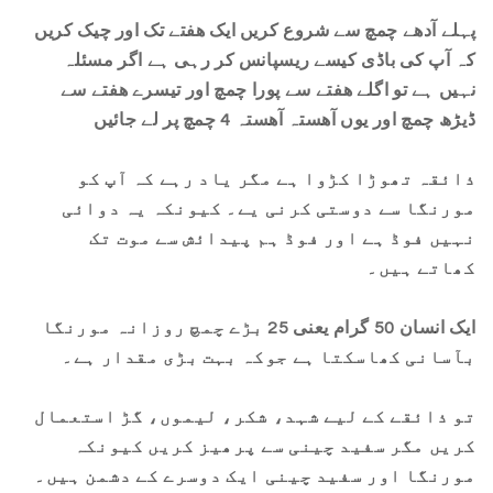
پہلے آدھے چمچ سے شروع کریں ایک ھفتے تک اور چیک کریں
کہ آپ کی باڈی کیسے ریسپانس کر رہی ہے اگر مسئلہ
نہیں ہے تو اگلے ھفتے سے پورا چمچ اور تیسرے ھفتے سے
ڈیڑھ چمچ اور یوں آھستہ آھستہ 4 چمچ پر لے جائیں
ذائقہ تھوڑا کڑوا ہے مگر یاد رہے کہ آپ کو
مورنگا سے دوستی کرنی یے۔ کیونکہ یہ دوائی
نہیں فوڈ ہے اور فوڈ ہم پیدائش سے موت تک
کھاتے ہیں۔
ایک انسان 50 گرام یعنی 25 بڑے چمچ روزانہ مورنگا
بآسانی کھاسکتا ہے جوکہ بہت بڑی مقدار ہے۔
تو ذائقے کے لیے شہد، شکر، لیموں، گڑ استعمال
کریں مگر سفید چینی سے پرھیز کریں کیونکہ
مورنگا اور سفید چینی ایک دوسرے کے دشمن ہیں۔