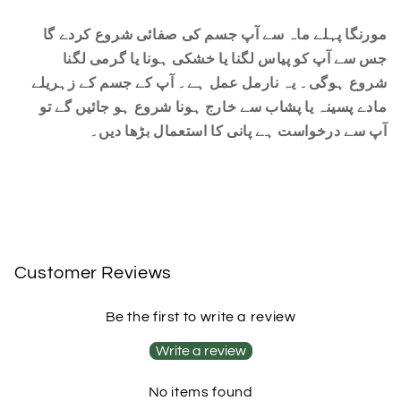
مورنگا پہلے ماہ سے آپ جسم کی صفائی شروع کردے گا
جس سے آپ کو پیاس لگنا یا خشکی ہونا یا گرمی لگنا
شروع ہوگی۔ یہ نارمل عمل ہے۔ آپ کے جسم کے زہریلے
مادے پسینہ یا پشاب سے خارج ہونا شروع ہو جائیں گے تو
آپ سے درخواست ہے پانی کا استعمال بڑھا دیں۔
Customer Reviews
Be the first to write a review
Write a review
No items found