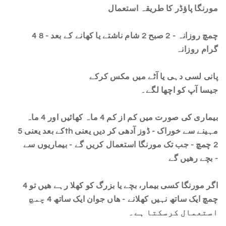
مورنگا پاؤڈر کا طریقہ استعمال
4 چمچ روزانہ - 2 صبح 2 شام ناشتے یا کھانے کے بعد - 8
گرام روزانہ
پانی لسی دہی یا آٹے میں مکس کرکے
جیسا آپ کو اچھا لگے۔
بیماری کی صورت میں کم از کم 4 ماہ کھائیں اور 4 ماہ
کے بعد یعنی 5th مہینے سے خوراک - ڈوز آدھی کر دیں یعنی
2 چمچ - جب تک مورنگا استعمال کریں گے - بیماریوں سے
بچے رھیں گے -
اگر مورنگا کسی بیمار، بچے یا بزرگ کو کھلا رہے ھیں تو 4
چمچ ایک ساتھ نہیں کھلانے - ھاں جوان ایک ساتھ 4 چمچ
استعمال کرسکتا ہے۔