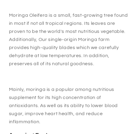
u
u
a
a
n
n
Moringa Oleifera is a small, fast-growing tree found
t
t
in most if not all tropical regions. Its leaves are
i
i
proven to be the world's most nutritious vegetable.
t
t
Additionally, Our single-origin Moringa farm
y
y
f
f
provides high-quality blades which we carefully
o
o
dehydrate at low temperatures. In addition,
r
r
preserves all of its natural goodness.
M
M
o
o
r
r
i
i
Mainly, moringa is a popular among nutritious
n
n
supplement for its high concentration of
g
g
antioxidants. As well as its ability to lower blood
a
a
C
C
sugar, improve heart health, and reduce
a
a
inflammation.
p
p
s
s